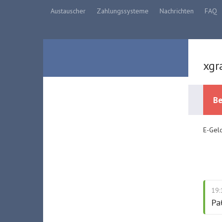
Austauscher
Zahlungssysteme
Nachrichten
FAQ
xgr
Be
E-Geld
19:
Ра