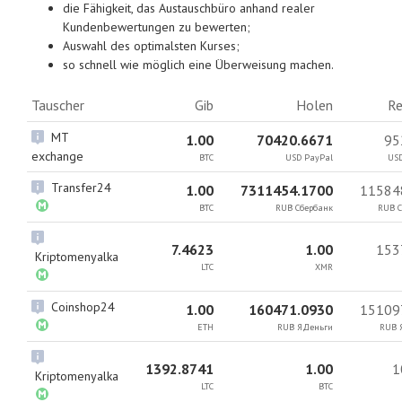
die Fähigkeit, das Austauschbüro anhand realer
Kundenbewertungen zu bewerten;
Auswahl des optimalsten Kurses;
so schnell wie möglich eine Überweisung machen.
Tauscher
Gib
Holen
Re
MT
1.00
70420.6671
95
exchange
BTC
USD PayPal
USD
Transfer24
1.00
7311454.1700
11584
BTC
RUB Сбербанк
RUB С
7.4623
1.00
153
Kriptomenyalka
LTC
XMR
Coinshop24
1.00
160471.0930
15109
ETH
RUB ЯДеньги
RUB 
1392.8741
1.00
1
Kriptomenyalka
LTC
BTC