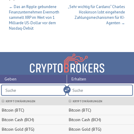
← Das an Ripple gebundene
„Sehr wichtig für Cardano“ Charles
Finanzunternehmen Evernorth
Hoskinson lobt eingehende
sammelt XRP im Wert von 1
Zahlungsmechanismen für KI-
Milliarde US-Dollar vor dem
Agenten →
Nasdaq-Debüt
Geben
Erhalten
import_export
KRYPTOWÄHRUNGEN
KRYPTOWÄHRUNGEN
Bitcoin (BTC)
Bitcoin (BTC)
Bitcoin Cash (BCH)
Bitcoin Cash (BCH)
Bitcoin Gold (BTG)
Bitcoin Gold (BTG)