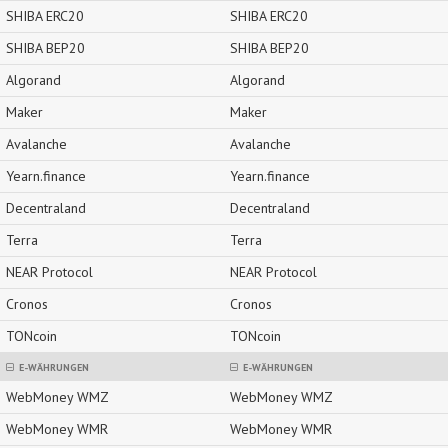
SHIBA ERC20
SHIBA ERC20
SHIBA BEP20
SHIBA BEP20
Algorand
Algorand
Maker
Maker
Avalanche
Avalanche
Yearn.finance
Yearn.finance
Decentraland
Decentraland
Terra
Terra
NEAR Protocol
NEAR Protocol
Cronos
Cronos
TONcoin
TONcoin
E-WÄHRUNGEN
E-WÄHRUNGEN
WebMoney WMZ
WebMoney WMZ
WebMoney WMR
WebMoney WMR