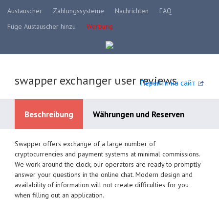
Austauscher
Zahlungssysteme
Nachrichten
FAQ
Füge Austauscher hinzu
Werbung
swapper exchanger user reviews
Перейти на сайт
Beschreibung
Währungen und Reserven
Swapper offers exchange of a large number of
Verfügbare Zahlungssysteme
cryptocurrencies and payment systems at minimal commissions.
We work around the clock, our operators are ready to promptly
answer your questions in the online chat. Modern design and
availability of information will not create difficulties for you
when filling out an application.