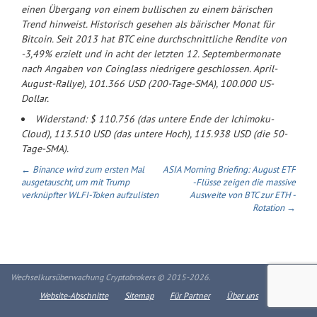
einen Übergang von einem bullischen zu einem bärischen
Trend hinweist. Historisch gesehen als bärischer Monat für
Bitcoin. Seit 2013 hat BTC eine durchschnittliche Rendite von
-3,49% erzielt und in acht der letzten 12. Septembermonate
nach Angaben von Coinglass niedrigere geschlossen. April-
August-Rallye), 101.366 USD (200-Tage-SMA), 100.000 US-
Dollar.
Widerstand: $ 110.756 (das untere Ende der Ichimoku-
Cloud), 113.510 USD (das untere Hoch), 115.938 USD (die 50-
Tage-SMA).
← Binance wird zum ersten Mal
ASIA Morning Briefing: August ETF
ausgetauscht, um mit Trump
-Flüsse zeigen die massive
verknüpfter WLFI-Token aufzulisten
Ausweite von BTC zur ETH -
Rotation →
Wechselkursüberwachung Cryptobrokers © 2015-2026.
Website-Abschnitte
Sitemap
Für Partner
Über uns
Kontakte