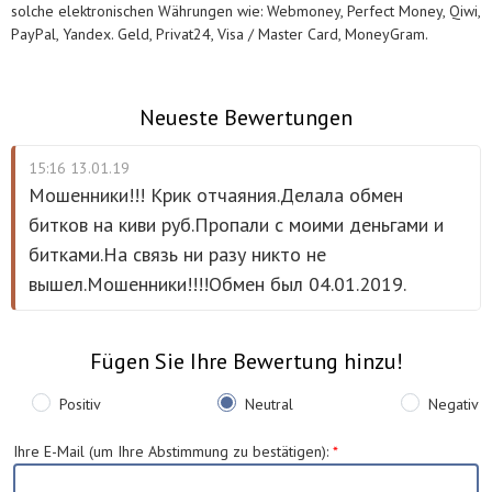
solche elektronischen Währungen wie: Webmoney, Perfect Money, Qiwi,
PayPal, Yandex. Geld, Privat24, Visa / Master Card, MoneyGram.
Neueste Bewertungen
15:16 13.01.19
Мошенники!!! Крик отчаяния.Делала обмен
битков на киви руб.Пропали с моими деньгами и
битками.На связь ни разу никто не
вышел.Мошенники!!!!Обмен был 04.01.2019.
Fügen Sie Ihre Bewertung hinzu!
Positiv
Neutral
Negativ
Ihre E-Mail (um Ihre Abstimmung zu bestätigen)
:
*