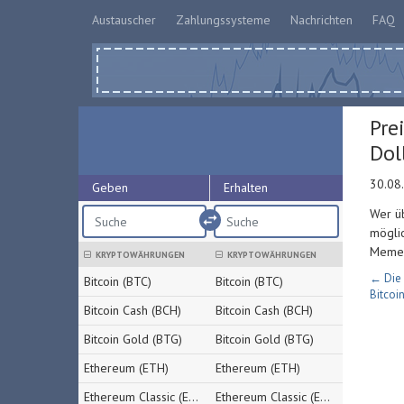
Austauscher
Zahlungssysteme
Nachrichten
FAQ
Pre
Dol
30.08
Geben
Erhalten
Wer üb
import_export
möglic
Memeco
KRYPTOWÄHRUNGEN
KRYPTOWÄHRUNGEN
← Die 
Bitcoin (BTC)
Bitcoin (BTC)
Bitcoi
Bitcoin Cash (BCH)
Bitcoin Cash (BCH)
Bitcoin Gold (BTG)
Bitcoin Gold (BTG)
Ethereum (ETH)
Ethereum (ETH)
Ethereum Classic (ETC)
Ethereum Classic (ETC)