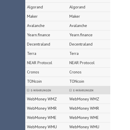
Algorand
Algorand
Maker
Maker
Avalanche
Avalanche
Yearn.finance
Yearn.finance
Decentraland
Decentraland
Terra
Terra
NEAR Protocol
NEAR Protocol
Cronos
Cronos
TONcoin
TONcoin
E-WÄHRUNGEN
E-WÄHRUNGEN
WebMoney WMZ
WebMoney WMZ
WebMoney WMR
WebMoney WMR
WebMoney WME
WebMoney WME
WebMoney WMU
WebMoney WMU