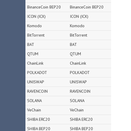
BinanceCoin BEP20
BinanceCoin BEP20
ICON (ICX)
ICON (ICX)
Komodo
Komodo
BitTorrent
BitTorrent
BAT
BAT
QTUM
QTUM
ChainLink
ChainLink
POLKADOT
POLKADOT
UNISWAP
UNISWAP
RAVENCOIN
RAVENCOIN
SOLANA
SOLANA
VeChain
VeChain
SHIBA ERC20
SHIBA ERC20
SHIBA BEP20
SHIBA BEP20