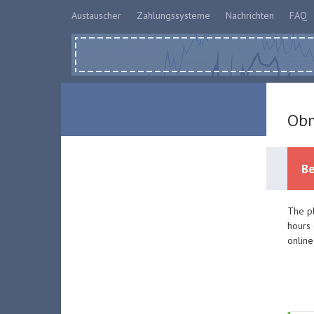
Austauscher
Zahlungssysteme
Nachrichten
FAQ
Obm
Be
The pl
hours 
online