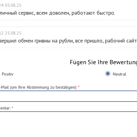
24 05.08.25
личный сервис, всем доволен, работают быстро.
12 25.08.25
вершил обмен гривны на рубли, все пришло, рабочий сайт
Fügen Sie Ihre Bewertun
Positiv
Neutral
E-Mail (um Ihre Abstimmung zu bestätigen)
:
*
entar
:
*