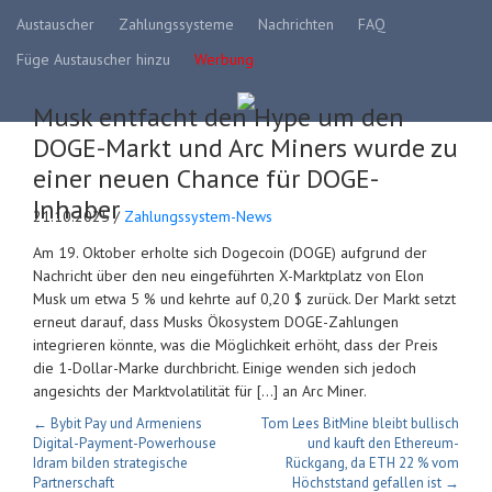
Austauscher
Zahlungssysteme
Nachrichten
FAQ
Füge Austauscher hinzu
Werbung
Musk entfacht den Hype um den
DOGE-Markt und Arc Miners wurde zu
einer neuen Chance für DOGE-
Inhaber
21.10.2025 /
Zahlungssystem-News
Am 19. Oktober erholte sich Dogecoin (DOGE) aufgrund der
Nachricht über den neu eingeführten X-Marktplatz von Elon
Musk um etwa 5 % und kehrte auf 0,20 $ zurück. Der Markt setzt
erneut darauf, dass Musks Ökosystem DOGE-Zahlungen
integrieren könnte, was die Möglichkeit erhöht, dass der Preis
die 1-Dollar-Marke durchbricht. Einige wenden sich jedoch
angesichts der Marktvolatilität für […] an Arc Miner.
← Bybit Pay und Armeniens
Tom Lees BitMine bleibt bullisch
Digital-Payment-Powerhouse
und kauft den Ethereum-
Idram bilden strategische
Rückgang, da ETH 22 % vom
Partnerschaft
Höchststand gefallen ist →