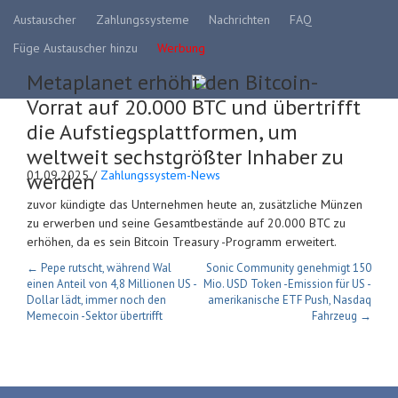
Austauscher
Zahlungssysteme
Nachrichten
FAQ
Füge Austauscher hinzu
Werbung
Metaplanet erhöht den Bitcoin-
Vorrat auf 20.000 BTC und übertrifft
die Aufstiegsplattformen, um
weltweit sechstgrößter Inhaber zu
01.09.2025 /
Zahlungssystem-News
werden
zuvor kündigte das Unternehmen heute an, zusätzliche Münzen
zu erwerben und seine Gesamtbestände auf 20.000 BTC zu
erhöhen, da es sein Bitcoin Treasury -Programm erweitert.
← Pepe rutscht, während Wal
Sonic Community genehmigt 150
einen Anteil von 4,8 Millionen US -
Mio. USD Token -Emission für US -
Dollar lädt, immer noch den
amerikanische ETF Push, Nasdaq
Memecoin -Sektor übertrifft
Fahrzeug →