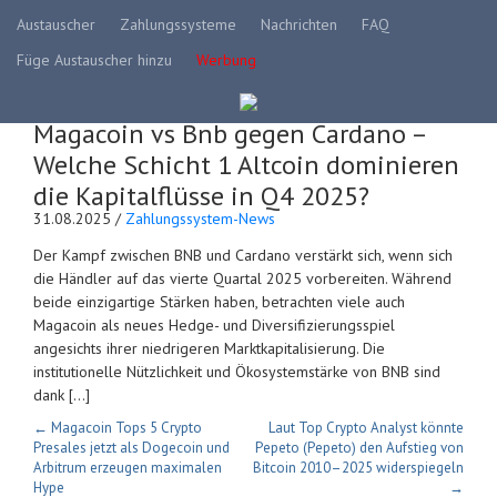
Austauscher
Zahlungssysteme
Nachrichten
FAQ
Füge Austauscher hinzu
Werbung
Magacoin vs Bnb gegen Cardano –
Welche Schicht 1 Altcoin dominieren
die Kapitalflüsse in Q4 2025?
31.08.2025 /
Zahlungssystem-News
Der Kampf zwischen BNB und Cardano verstärkt sich, wenn sich
die Händler auf das vierte Quartal 2025 vorbereiten. Während
beide einzigartige Stärken haben, betrachten viele auch
Magacoin als neues Hedge- und Diversifizierungsspiel
angesichts ihrer niedrigeren Marktkapitalisierung. Die
institutionelle Nützlichkeit und Ökosystemstärke von BNB sind
dank […]
← Magacoin Tops 5 Crypto
Laut Top Crypto Analyst könnte
Presales jetzt als Dogecoin und
Pepeto (Pepeto) den Aufstieg von
Arbitrum erzeugen maximalen
Bitcoin 2010–2025 widerspiegeln
Hype
→