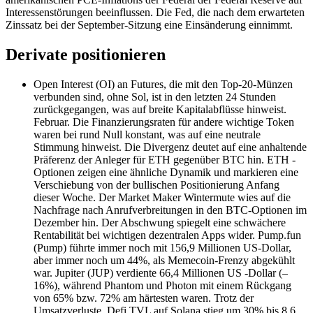
Interessenstörungen beeinflussen. Die Fed, die nach dem erwarteten
Zinssatz bei der September-Sitzung eine Einsänderung einnimmt.
Derivate positionieren
Open Interest (OI) an Futures, die mit den Top-20-Münzen
verbunden sind, ohne Sol, ist in den letzten 24 Stunden
zurückgegangen, was auf breite Kapitalabflüsse hinweist.
Februar. Die Finanzierungsraten für andere wichtige Token
waren bei rund Null konstant, was auf eine neutrale
Stimmung hinweist. Die Divergenz deutet auf eine anhaltende
Präferenz der Anleger für ETH gegenüber BTC hin. ETH -
Optionen zeigen eine ähnliche Dynamik und markieren eine
Verschiebung von der bullischen Positionierung Anfang
dieser Woche. Der Market Maker Wintermute wies auf die
Nachfrage nach Anrufverbreitungen in den BTC-Optionen im
Dezember hin. Der Abschwung spiegelt eine schwächere
Rentabilität bei wichtigen dezentralen Apps wider. Pump.fun
(Pump) führte immer noch mit 156,9 Millionen US-Dollar,
aber immer noch um 44%, als Memecoin-Frenzy abgekühlt
war. Jupiter (JUP) verdiente 66,4 Millionen US -Dollar (–
16%), während Phantom und Photon mit einem Rückgang
von 65% bzw. 72% am härtesten waren. Trotz der
Umsatzverluste, Defi TVL auf Solana stieg um 30% bis 8,6