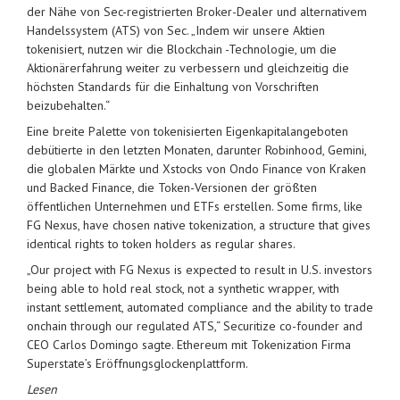
der Nähe von Sec-registrierten Broker-Dealer und alternativem
Handelssystem (ATS) von Sec. „Indem wir unsere Aktien
tokenisiert, nutzen wir die Blockchain -Technologie, um die
Aktionärerfahrung weiter zu verbessern und gleichzeitig die
höchsten Standards für die Einhaltung von Vorschriften
beizubehalten.“
Eine breite Palette von tokenisierten Eigenkapitalangeboten
debütierte in den letzten Monaten, darunter Robinhood, Gemini,
die globalen Märkte und Xstocks von Ondo Finance von Kraken
und Backed Finance, die Token-Versionen der größten
öffentlichen Unternehmen und ETFs erstellen. Some firms, like
FG Nexus, have chosen native tokenization, a structure that gives
identical rights to token holders as regular shares.
„Our project with FG Nexus is expected to result in U.S. investors
being able to hold real stock, not a synthetic wrapper, with
instant settlement, automated compliance and the ability to trade
onchain through our regulated ATS,“ Securitize co-founder and
CEO Carlos Domingo sagte. Ethereum mit Tokenization Firma
Superstate’s Eröffnungsglockenplattform.
Lesen