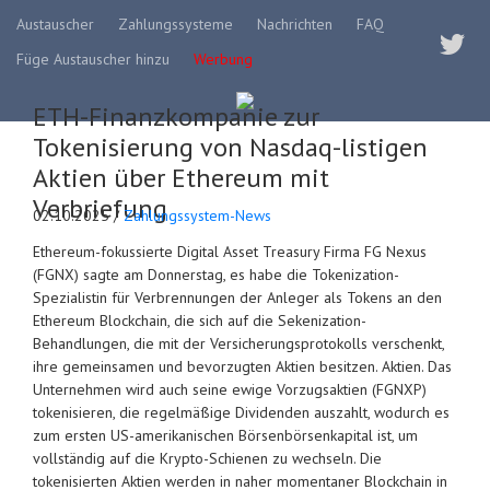
Austauscher
Zahlungssysteme
Nachrichten
FAQ
Füge Austauscher hinzu
Werbung
ETH-Finanzkompanie zur
Tokenisierung von Nasdaq-listigen
Aktien über Ethereum mit
Verbriefung
02.10.2025 /
Zahlungssystem-News
Ethereum-fokussierte Digital Asset Treasury Firma FG Nexus
(FGNX) sagte am Donnerstag, es habe die Tokenization-
Spezialistin für Verbrennungen der Anleger als Tokens an den
Ethereum Blockchain, die sich auf die Sekenization-
Behandlungen, die mit der Versicherungsprotokolls verschenkt,
ihre gemeinsamen und bevorzugten Aktien besitzen. Aktien. Das
Unternehmen wird auch seine ewige Vorzugsaktien (FGNXP)
tokenisieren, die regelmäßige Dividenden auszahlt, wodurch es
zum ersten US-amerikanischen Börsenbörsenkapital ist, um
vollständig auf die Krypto-Schienen zu wechseln. Die
tokenisierten Aktien werden in naher momentaner Blockchain in