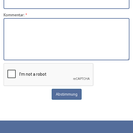
Kommentar
:
*