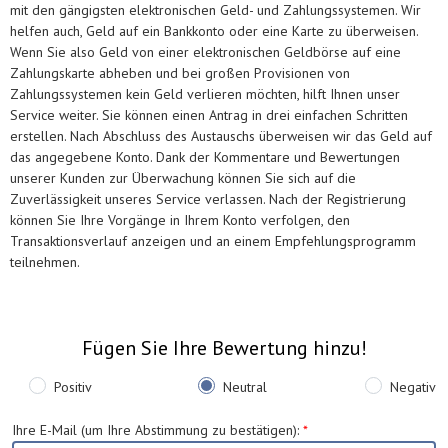
mit den gängigsten elektronischen Geld- und Zahlungssystemen. Wir
helfen auch, Geld auf ein Bankkonto oder eine Karte zu überweisen.
Wenn Sie also Geld von einer elektronischen Geldbörse auf eine
Zahlungskarte abheben und bei großen Provisionen von
Zahlungssystemen kein Geld verlieren möchten, hilft Ihnen unser
Service weiter. Sie können einen Antrag in drei einfachen Schritten
erstellen. Nach Abschluss des Austauschs überweisen wir das Geld auf
das angegebene Konto. Dank der Kommentare und Bewertungen
unserer Kunden zur Überwachung können Sie sich auf die
Zuverlässigkeit unseres Service verlassen. Nach der Registrierung
können Sie Ihre Vorgänge in Ihrem Konto verfolgen, den
Transaktionsverlauf anzeigen und an einem Empfehlungsprogramm
teilnehmen.
Fügen Sie Ihre Bewertung hinzu!
Positiv
Neutral
Negativ
Ihre E-Mail (um Ihre Abstimmung zu bestätigen)
:
*