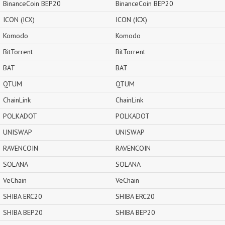
BinanceCoin BEP20
BinanceCoin BEP20
ICON (ICX)
ICON (ICX)
Komodo
Komodo
BitTorrent
BitTorrent
BAT
BAT
QTUM
QTUM
ChainLink
ChainLink
POLKADOT
POLKADOT
UNISWAP
UNISWAP
RAVENCOIN
RAVENCOIN
SOLANA
SOLANA
VeChain
VeChain
SHIBA ERC20
SHIBA ERC20
SHIBA BEP20
SHIBA BEP20