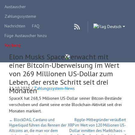
Austauscher
Zahlungssysteme
Nachrichten
FAQ
Deutsch
Füge Austauscher hinzu
Werbung
Elon Musks SpaceX erwacht mit
einer Bitcoin-Überweisung im Wert
von 269 Millionen US-Dollar zum
Leben, der erste Schritt seit drei
21.10.2025 /
Zahlungssystem-News
Monaten
SpaceX hat 268,5 Millionen US-Dollar seiner Bitcoin-Bestände
verschoben und damit seine erste Blockchain-Aktivität seit drei
Monaten markiert.
← BlockDAG, Cardano und
Ripple-Mitbegründer veräußert
Hyperliquid führen das Rennen der
XRP im Wert von 120 Millionen US-
Altcoins an, die man vor dem
Dollar inmitten des Marktchaos –