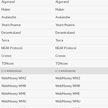
Algorand
Algorand
Maker
Maker
Avalanche
Avalanche
Yearn.finance
Yearn.finance
Decentraland
Decentraland
Terra
Terra
NEAR Protocol
NEAR Protocol
Cronos
Cronos
TONcoin
TONcoin
E-WÄHRUNGEN
E-WÄHRUNGEN
WebMoney WMZ
WebMoney WMZ
WebMoney WMR
WebMoney WMR
WebMoney WME
WebMoney WME
WebMoney WMU
WebMoney WMU