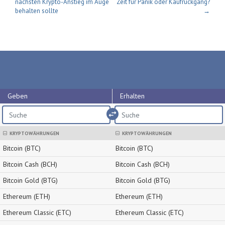
nächsten Krypto-Anstieg im Auge
Zeit für Panik oder Kaufrückgang?
behalten sollte
→
Geben
Erhalten
import_export
KRYPTOWÄHRUNGEN
KRYPTOWÄHRUNGEN
Bitcoin (BTC)
Bitcoin (BTC)
Bitcoin Cash (BCH)
Bitcoin Cash (BCH)
Bitcoin Gold (BTG)
Bitcoin Gold (BTG)
Ethereum (ETH)
Ethereum (ETH)
Ethereum Classic (ETC)
Ethereum Classic (ETC)