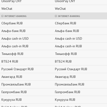
UnionPay CNY
UnionPay CNY
WeChat
WeChat
INTERNET-BANKING
INTERNET-BANKING
Сбербанк RUB
Сбербанк RUB
Альфа-банк RUB
Альфа-банк RUB
Альфа cash-in USD
Альфа cash-in USD
Альфа cash-in RUB
Альфа cash-in RUB
Тинькофф RUB
Тинькофф RUB
ВТБ24 RUB
ВТБ24 RUB
Русский Стандарт RUB
Русский Стандарт RUB
Авангард RUB
Авангард RUB
Промсвязьбанк RUB
Промсвязьбанк RUB
Газпромбанк RUB
Газпромбанк RUB
Кукуруза RUB
Кукуруза RUB