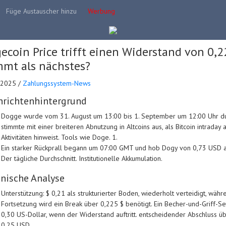
Füge Austauscher hinzu
Werbung
ecoin Price trifft einen Widerstand von 0,
mt als nächstes?
.2025 /
Zahlungssystem-News
richtenhintergrund
Dogge wurde vom 31. August um 13:00 bis 1. September um 12:00 Uhr dur
stimmte mit einer breiteren Abnutzung in Altcoins aus, als Bitcoin intraday 
Aktivitäten hinweist. Tools wie Doge. 1.
Ein starker Rückprall begann um 07:00 GMT und hob Dogy von 0,73 USD au
Der tägliche Durchschnitt. Institutionelle Akkumulation.
nische Analyse
Unterstützung: $ 0,21 als strukturierter Boden, wiederholt verteidigt, währ
Fortsetzung wird ein Break über 0,225 $ benötigt. Ein Becher-und-Griff-Se
0,30 US-Dollar, wenn der Widerstand auftritt. entscheidender Abschluss 
0,25 USD.