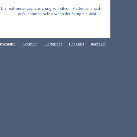
Die realisierte Kapitalisierung von Bitcoin klettert, um hoch
aufzunehmen, selbst wenn der Spotpreis sinkt →
bschnitte
Sitemap
Für Partner
Über uns
Kontakte