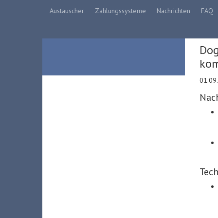
Austauscher
Zahlungssysteme
Nachrichten
FAQ
Dog
kom
01.09
Nach
Tech