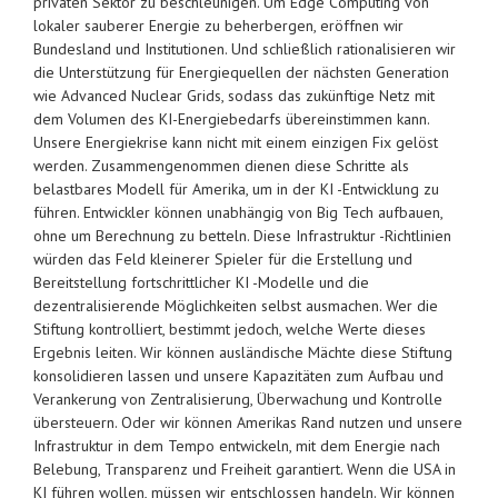
privaten Sektor zu beschleunigen. Um Edge Computing von
lokaler sauberer Energie zu beherbergen, eröffnen wir
Bundesland und Institutionen. Und schließlich rationalisieren wir
die Unterstützung für Energiequellen der nächsten Generation
wie Advanced Nuclear Grids, sodass das zukünftige Netz mit
dem Volumen des KI-Energiebedarfs übereinstimmen kann.
Unsere Energiekrise kann nicht mit einem einzigen Fix gelöst
werden. Zusammengenommen dienen diese Schritte als
belastbares Modell für Amerika, um in der KI -Entwicklung zu
führen. Entwickler können unabhängig von Big Tech aufbauen,
ohne um Berechnung zu betteln. Diese Infrastruktur -Richtlinien
würden das Feld kleinerer Spieler für die Erstellung und
Bereitstellung fortschrittlicher KI -Modelle und die
dezentralisierende Möglichkeiten selbst ausmachen. Wer die
Stiftung kontrolliert, bestimmt jedoch, welche Werte dieses
Ergebnis leiten. Wir können ausländische Mächte diese Stiftung
konsolidieren lassen und unsere Kapazitäten zum Aufbau und
Verankerung von Zentralisierung, Überwachung und Kontrolle
übersteuern. Oder wir können Amerikas Rand nutzen und unsere
Infrastruktur in dem Tempo entwickeln, mit dem Energie nach
Belebung, Transparenz und Freiheit garantiert. Wenn die USA in
KI führen wollen, müssen wir entschlossen handeln. Wir können