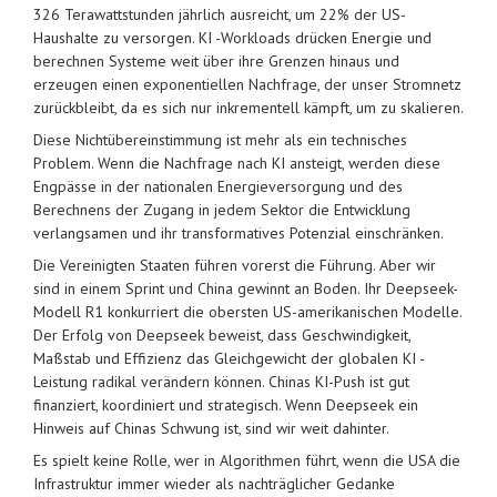
326 Terawattstunden jährlich ausreicht, um 22% der US-
Haushalte zu versorgen. KI -Workloads drücken Energie und
berechnen Systeme weit über ihre Grenzen hinaus und
erzeugen einen exponentiellen Nachfrage, der unser Stromnetz
zurückbleibt, da es sich nur inkrementell kämpft, um zu skalieren.
Diese Nichtübereinstimmung ist mehr als ein technisches
Problem. Wenn die Nachfrage nach KI ansteigt, werden diese
Engpässe in der nationalen Energieversorgung und des
Berechnens der Zugang in jedem Sektor die Entwicklung
verlangsamen und ihr transformatives Potenzial einschränken.
Die Vereinigten Staaten führen vorerst die Führung. Aber wir
sind in einem Sprint und China gewinnt an Boden. Ihr Deepseek-
Modell R1 konkurriert die obersten US-amerikanischen Modelle.
Der Erfolg von Deepseek beweist, dass Geschwindigkeit,
Maßstab und Effizienz das Gleichgewicht der globalen KI -
Leistung radikal verändern können. Chinas KI-Push ist gut
finanziert, koordiniert und strategisch. Wenn Deepseek ein
Hinweis auf Chinas Schwung ist, sind wir weit dahinter.
Es spielt keine Rolle, wer in Algorithmen führt, wenn die USA die
Infrastruktur immer wieder als nachträglicher Gedanke