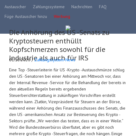
Austauscher
Zahlungssysteme
Nachrichten
FAQ
Füge Austauscher hinzu
Werbung
Die Anhörung des US -Senats zu
Kryptosteuern enthüllt
Kopfschmerzen sowohl für die
Industrie als auch für IRS
01.10.2025 /
Zahlungssystem-News
Eine Top -Steuerleiterin für US -Krypto -Austauschmünze schlug
den US -Senatoren bei einer Anhörung am Mittwoch vor, dass
der Internal Revenue -Service für die Behandlung der bereits in
den aktuellen Regeln bereits ergebenden
Steuerberichterstattung in zukünftigen Vorschriften erstellt
werden kann. Zlatkin, Vizepräsident für Steuern an der Börse,
während einer Anhörung des Finanzausschusses des Senats, die
den US -amerikanischen Ansatz zur Besteuerung des Krypto -
Sektors prüfte. „Wir werden das testen, dass es in einer Weile.“
Wird die Bundessteuerbüros überflutet, aber es gibt noch
mehrere große Krypto -Steuerfragen, die noch hängen. Einige