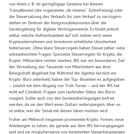
von ihnen-z. B. ob geringfügige Gewinne bei kleinen
Transaktionen (die sogenannte „de minimis“ -Einbefreiung) oder
die Steuersatzung des Verkaufs bis zum Verkauf zu verzögern-
stehen im Zentrum der Kongressdiskussionen über die
Gesetzgebung für digitale Vermögenswerte. Es bleibt jedoch
unklar, welche Aufmerksamkeit auf sich ziehen wird, wenn
Kryptounternehmen und Investoren erhebliche Unsicherheit
hinterlassen. „Ohne klare Steuerregeln haben Steuerzahler viele
unbeantwortete Fragen. Spezielle Steuerregeln für Krypto, die
Krypto -Milliardäre reicher machen. IRS war ein besonderes Ziel
der Verwaltung, das Tausende von Mitarbeitern aus ihrer
Belegschaft abgebaut hat. Während die Agentur kürzlich ein
Krypto -Büro unterhielt, haben die Top -Beamten es aufgegeben
– zuletzt mit dem Abgang von Trish Turner – und der IRS hat
nicht auf Coindesk -Fragen zum laufenden Status des Büros
reagiert. Sollte auch von den Gewinnüberlegungen befreit
werden, da sie den Wert eines Dollars widerspiegeln. Aber es
ist unklar, was der Senat mit diesen Ideen machen wird.
Früher am Mittwoch begannen prominente Krypto -Firmen, neue
Anleitungen zu loben, die gerade aus dem IRS hervorgegangen
sind und sie möglicherweise von bestimmten Steuerbelastungen