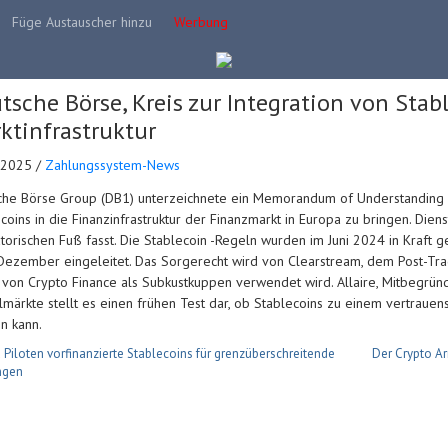
Füge Austauscher hinzu
Werbung
tsche Börse, Kreis zur Integration von Stab
ktinfrastruktur
.2025 /
Zahlungssystem-News
he Börse Group (DB1) unterzeichnete ein Memorandum of Understanding mit
coins in die Finanzinfrastruktur der Finanzmarkt in Europa zu bringen. Die
torischen Fuß fasst. Die Stablecoin -Regeln wurden im Juni 2024 in Kraft
ezember eingeleitet. Das Sorgerecht wird von Clearstream, dem Post-Tr
t von Crypto Finance als Subkustkuppen verwendet wird. Allaire, Mitbegründ
lmärkte stellt es einen frühen Test dar, ob Stablecoins zu einem vertrauens
n kann.
 Piloten vorfinanzierte Stablecoins für grenzüberschreitende
Der Crypto Ar
ngen