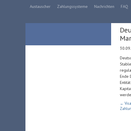
Austauscher
Zahlungssysteme
Nachrichten
FAQ
Deu
Mar
30.09
Deutsc
Stable
regula
Ende D
Entitä
Kapita
werde
← Visa
Zahlu