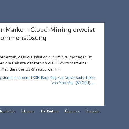
lar-Marke – Cloud-Mining erweist
inkommenslösung
 ergab, dass die Inflation nur um 3 % gestiegen ist,
en die Debatte darüber, ob die US-Wirtschaft eine
e Mal, dass der US-Staatsbürger […]
 stürmt nach dem TRON-Raumflug zum Vorverkaufs-Token
von MoonBull ($MOBU). →
bschnitte
Sitemap
Für Partner
Über uns
Kontakte