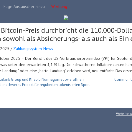
Füge Austauscher hinzu
Werbung
 Bitcoin-Preis durchbricht die 110.000-Dol
h sowohl als Absicherungs- als auch als E
.2025 /
Zahlungssystem-News
tober 2025 – Der Bericht des US-Verbraucherpreisindex (VPI) für September
was unter den erwarteten 3,1 % lag. Die schwächeren Inflationszahlen hab
e Landung“ oder eine „harte Landung“ erleben wird, neu entfacht. Das erst
tiBank Group und Khabib Nurmagomedov eröffnen
Community
rdenschweres Projekt für regulierten tokenisierten Sport
Website-A