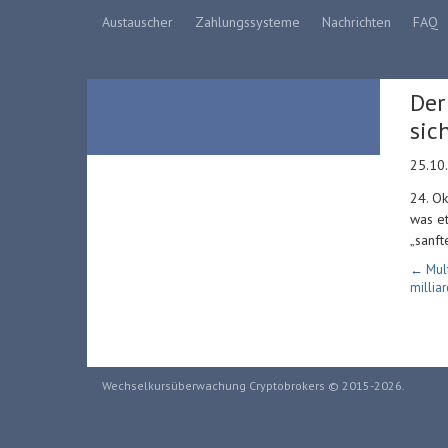
Austauscher
Zahlungssysteme
Nachrichten
FAQ
Der
sic
25.10
24. Ok
was et
„sanft
← Mul
millia
Wechselkursüberwachung Cryptobrokers © 2015-2026.