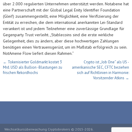
über 2.000 regulierten Unternehmen unterstützt werden. Notabene hat
eine Partnerschaft mit der Global Legal Enity Identifier Foundation
(Gleif) zusammengestellt, eine Möglichkeit, eine Verifizierung der
Entität zu erreichen, die dem international anerkannten Lei-Standard
verankert ist und jedem Teilnehmer eine zuverlässige Grundlage für
Gegenparty Trust verleiht. „Stablecoins sind die erste wirkliche
Gelegenheit, dies zu ändern, aber diese hochwertigen Zahlungen
benötigen einen Vertrauensgerüst, um im Maßstab erfolgreich zu sein.
NotAmene Flow liefert diesen Rahmen.“
← Tokenisierter Goldmarkt kostet 3
Crypto ist „Job One“ als US -
Mrd. USD als Bullion -Blastungen zu
amerikanische SEC, CFTC beziehen
frischen Rekordhochs
sich auf Richtlinien in Harmonie:
Vorsitzender Atkins →
Wechselkursüberwachung Cryptobrokers © 2015-2026.