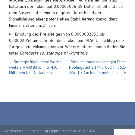
ausgeht. Zu Beginn des europäischen Morgens am Dienstag
hatte sich der Token auf 0,00002056 US-Dollar erholt und nach
dem Ausverkauf in einem engeren Bereich und der
Signalisierung einer potenziellen Stabilisierung konsolidiert.
Finanzministerium. Zinsen.
Erholung des Preissteiges von 0,0000002035 bis
0,00002056 am 2. September. Token um 09:50 Uhr schlug eine
fortgesetzte Akkumulation vor. Weitere Informationen finden Sie
unter
Coindesks vollständige KI -Richtlinie.
← Strategie fügte letzte Woche
Bitmine Immersion steigert Ether
weitere 4.408 Bitcoin für 450
Holdings auf 8,1 Mrd. USD mit 623
Millionen US -Dollar hinzu
Mio. USD in bar für mehr Einkäufe
→
Wechselkursüberwachung Cryptobrokers © 2015-2026.