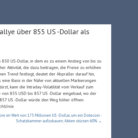
llye über 855 US -Dollar als
850 US-Dollar, in dem es zu einem Anstieg von bis zu
her Aktivität, die dazu beitragen, die Preise zu erhöhen
en Trend festlegt, deutet der Abpraller darauf hin,
s eine Basis in der Nähe von aktuellen Markierungen
zt, kann die Intraday-Volatilität vom Verkauf zum
e von 855 USD bis 857 US -Dollar eingebaut, wo der
er 857 US -Dollar würde den Weg höher öffnen.
htlinie.
re im Wert von 175 Millionen US -Dollar, um ein Dotecoin -
Schatzkammer aufzubauen; Aktien stürzen 60% →