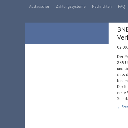
Austauscher
Zahlungssysteme
Nachrichten
FAQ
BNB
Ver
02.09
Der Pr
855 US
und si
dass d
bauen 
Dip-Ka
erste 
Standa
← Ster