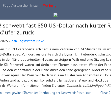
Füge Austauscher hinzu
Werbung
 schwebt fast 850 US -Dollar nach kurzer Ra
käufer zurück
.2025 /
Zahlungssystem-News
eis für BNB veränderte sich nach einem Zeitraum von 24 Stunden kaum um 
-Dollar stieg. Von dort aus drehte sich die Dynamik mit überdurchschnittlic
e in der Nähe des aktuellen Niveaus zu steigern. Während eine Sitzung kein
ie Käufer bereit waren, auf definierten Ebenen einzutreten. Wenn der Prei
und den Widerstand in der Nähe durch den nahe gelegenen Widerstand stür
uf verlagern. Der Preis wurde dann in eine Cluster von Angeboten in Höh
Widerstand auftritt und nun konsolidiert. Ein sauberer Break and Hold üb
rds. Weitere Informationen finden Sie unter
Coindesks vollständige AI -Ric
nlumen gewinnt 3% vor der Überholung der Netzwerkinfrastruktur
CleanCo