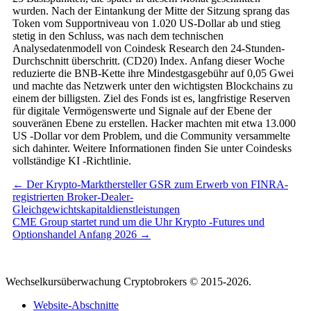
wurden. Nach der Eintankung der Mitte der Sitzung sprang das
Token vom Supportniveau von 1.020 US-Dollar ab und stieg
stetig in den Schluss, was nach dem technischen
Analysedatenmodell von Coindesk Research den 24-Stunden-
Durchschnitt überschritt. (CD20) Index. Anfang dieser Woche
reduzierte die BNB-Kette ihre Mindestgasgebühr auf 0,05 Gwei
und machte das Netzwerk unter den wichtigsten Blockchains zu
einem der billigsten. Ziel des Fonds ist es, langfristige Reserven
für digitale Vermögenswerte und Signale auf der Ebene der
souveränen Ebene zu erstellen. Hacker machten mit etwa 13.000
US -Dollar vor dem Problem, und die Community versammelte
sich dahinter. Weitere Informationen finden Sie unter Coindesks
vollständige KI -Richtlinie.
← Der Krypto-Markthersteller GSR zum Erwerb von FINRA-
registrierten Broker-Dealer-
Gleichgewichtskapitaldienstleistungen
CME Group startet rund um die Uhr Krypto -Futures und
Optionshandel Anfang 2026 →
Wechselkursüberwachung Cryptobrokers © 2015-2026.
Website-Abschnitte