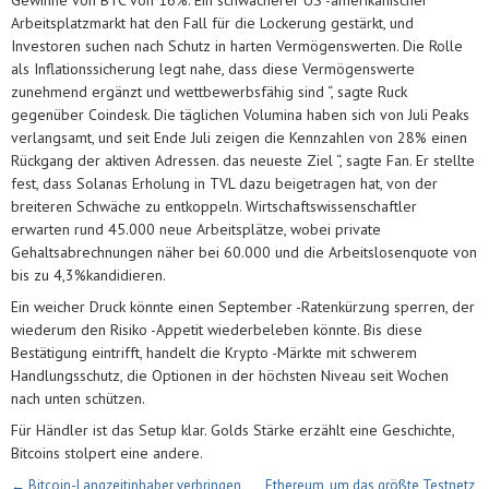
Gewinne von BTC von 16%. Ein schwächerer US -amerikanischer
Arbeitsplatzmarkt hat den Fall für die Lockerung gestärkt, und
Investoren suchen nach Schutz in harten Vermögenswerten. Die Rolle
als Inflationssicherung legt nahe, dass diese Vermögenswerte
zunehmend ergänzt und wettbewerbsfähig sind “, sagte Ruck
gegenüber Coindesk. Die täglichen Volumina haben sich von Juli Peaks
verlangsamt, und seit Ende Juli zeigen die Kennzahlen von 28% einen
Rückgang der aktiven Adressen. das neueste Ziel “, sagte Fan. Er stellte
fest, dass Solanas Erholung in TVL dazu beigetragen hat, von der
breiteren Schwäche zu entkoppeln. Wirtschaftswissenschaftler
erwarten rund 45.000 neue Arbeitsplätze, wobei private
Gehaltsabrechnungen näher bei 60.000 und die Arbeitslosenquote von
bis zu 4,3%kandidieren.
Ein weicher Druck könnte einen September -Ratenkürzung sperren, der
wiederum den Risiko -Appetit wiederbeleben könnte. Bis diese
Bestätigung eintrifft, handelt die Krypto -Märkte mit schwerem
Handlungsschutz, die Optionen in der höchsten Niveau seit Wochen
nach unten schützen.
Für Händler ist das Setup klar. Golds Stärke erzählt eine Geschichte,
Bitcoins stolpert eine andere.
← Bitcoin-Langzeitinhaber verbringen
Ethereum, um das größte Testnetz,