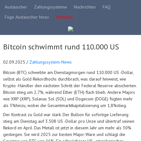
Austauscher
Zahlungssysteme
Nachrichten
FAQ
Füge Austauscher hinzu
Werbung
Bitcoin schwimmt rund 110.000 US
02.09.2025 /
Zahlungssystem-News
Bitcoin (BTC) schwebte am Dienstagmorgen rund 110.000 US -Dollar,
selbst als Gold Rekordhochs durchbrach, was darauf hinweist, wie
Krypto -Händler den nächsten Schritt der Federal Reserve absicherten.
Bitcoin stieg um 2,7%, während Ether (ETH) flach blieb. Andere Majors
wie XRP (XRP), Solanas Sol (SOL) und Dogecoin (DOGE) fügten mehr
als 3%hinzu, wobei die Gesamtmarktkapitalisierung um 1,8%stieg.
Der Kontrast zu Gold war stark. Der Bullion für sofortige Lieferung
stieg am Dienstag auf 3.508 US -Dollar pro Unze und übertraf seinen
Rekord im April. Das Metall ist jetzt in diesem Jahr um mehr als 30%
gestiegen. Sie wird 2025 zur besten Major-Ware und schlägt die